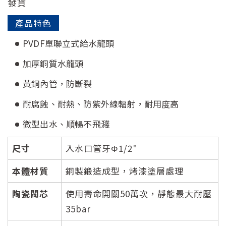
發貨
產品特色
PVDF單聯立式給水龍頭
加厚銅質水龍頭
黃銅內管，防斷裂
耐腐蝕、耐熱、防紫外線輻射，耐用度高
微型出水、順暢不飛濺
尺寸
入水口管牙Φ1/2"
本體材質
銅製鍛造成型，烤漆塗層處理
陶瓷閥芯
使用壽命開關50萬次，靜態最大耐壓
35bar