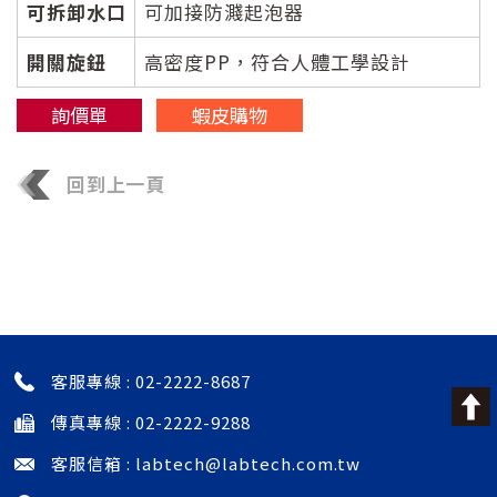
可拆卸水口
可加接防濺起泡器
開關旋鈕
高密度PP，符合人體工學設計
詢價單
蝦皮購物
回到上一頁
發表評論
目前還沒有該資訊的任何評論
客服專線 :
02-2222-8687
傳真專線 : 02-2222-9288
客服信箱 :
labtech@labtech.com.tw