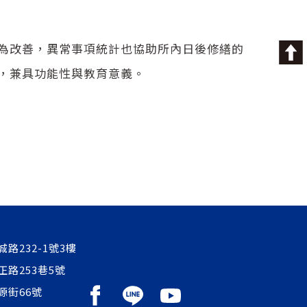
為改善，異常事項統計也協助所內日後修繕的
，兼具功能性與教育意義。
路232-1號3樓
正路253巷5號
源街66號