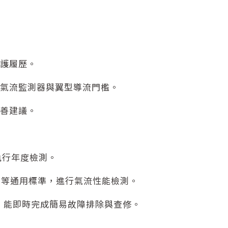
維護履歷。
裝氣流監測器與翼型導流門檻。
改善建議。
執行年度檢測。
國 EPA 等通用標準，進行氣流性能檢測。
作，能即時完成簡易故障排除與查修。