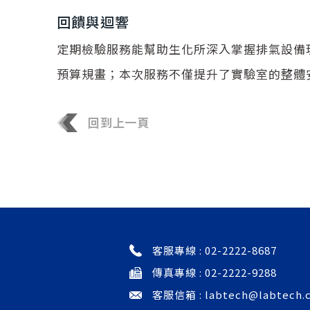
回饋與迴響
定期檢驗服務能幫助生化所深入掌握排氣設備
預算規畫；本次服務不僅提升了實驗室的整體
回到上一頁
客服專線 :
02-2222-8687
傳真專線 : 02-2222-9288
客服信箱 :
labtech@labtech.