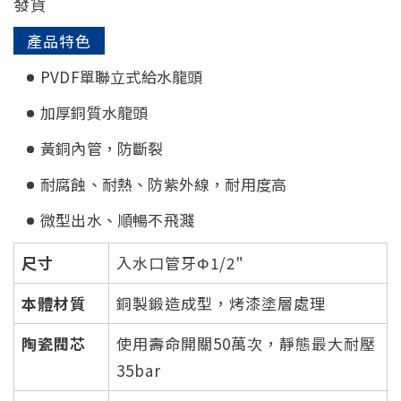
發貨
產品特色
PVDF單聯立式給水龍頭
加厚銅質水龍頭
黃銅內管，防斷裂
耐腐蝕、耐熱、防紫外線，耐用度高
微型出水、順暢不飛濺
尺寸
入水口管牙Φ1/2"
本體材質
銅製鍛造成型，烤漆塗層處理
陶瓷閥芯
使用壽命開關50萬次，靜態最大耐壓
35bar