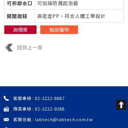
可拆卸水口
可加接防濺起泡器
開關旋鈕
高密度PP，符合人體工學設計
詢價單
蝦皮購物
回到上一頁
發表評論
目前還沒有該資訊的任何評論
客服專線 :
02-2222-8687
傳真專線 : 02-2222-9288
客服信箱 :
labtech@labtech.com.tw