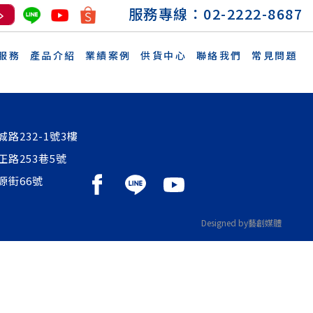
服務專線：
02-2222-8687
服務
產品介紹
業績案例
供貨中心
聯絡我們
常見問題
路232-1號3樓
正路253巷5號
源街66號
Designed by藝創媒體