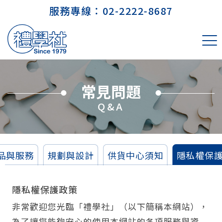
服務專線：
02-2222-8687
常見問題
Q&A
品與服務
規劃與設計
供貨中心須知
隱私權保
隱私權保護政策
非常歡迎您光臨「禮學社」（以下簡稱本網站），
為了讓您能夠安心的使用本網站的各項服務與資